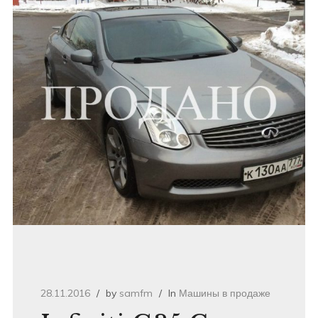
28.11.2016
by
samfm
In
Машины в продаже